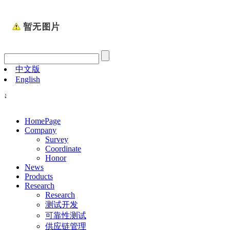
中文版
English
HomePage
Company
Survey
Coordinate
Honor
News
Products
Research
Research
测试开发
可靠性测试
供应链管理